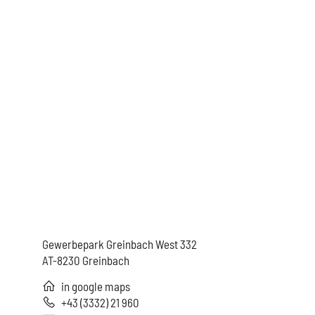
Gebro-Tech. GmbH
Gewerbepark Greinbach West 332
AT-8230 Greinbach
in google maps
+43 (3332) 21 960