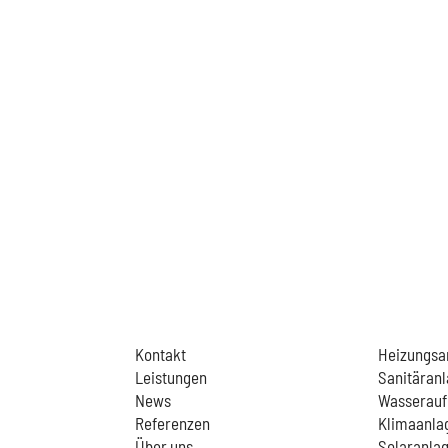
Links
Haustechn
Kontakt
Heizungsa
Leistungen
Sanitäran
News
Wasserauf
Referenzen
Klimaanla
Über uns
Solaranla