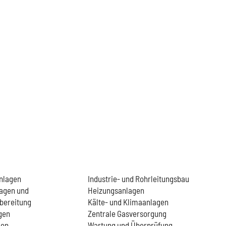
ik
Industrie­anlagen
nlagen
Industrie- und Rohrleitungsbau
lagen und
Heizungsanlagen
bereitung
Kälte- und Klimaanlagen
gen
Zentrale Gasversorgung
gen
Wartung und Überprüfung